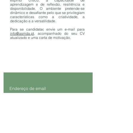
espírito crítico, a capacidade de
aprendizagem ​e de reflexão, resiliência e
disponibilidade. O ambiente pretende-se
dinâmico e desafiante pelo que se privilegiam
características como a criatividade, a
dedicação e a versatilidade.
Para se candidatar, envie um e-mail para
info@asmda.pt
, acompanhado do seu CV
atualizado e uma carta de motivação.
Receba notícias da Academia!
Enviar