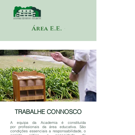
Área E.E.
TRABALHE CONNOSCO
A equipa da Academia é constituída
por
profissionais da área educativa. São
condições essenciais a responsabilidade, o